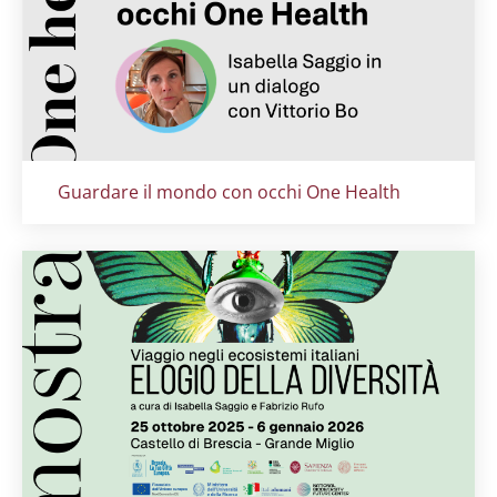
Titolo card
:
Guardare il mondo con occhi One Health