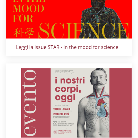
Titolo card
:
Leggi la issue STAR - In the mood for science