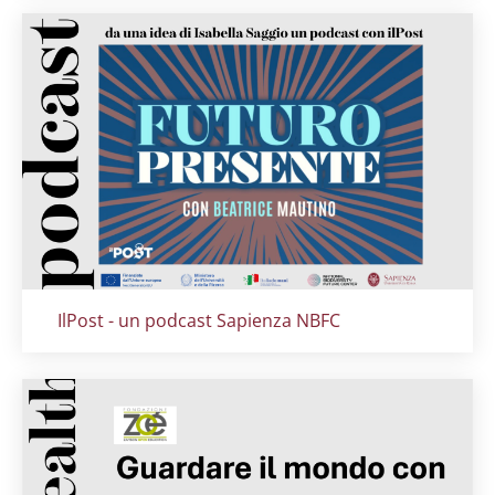
Titolo card
:
IlPost - un podcast Sapienza NBFC