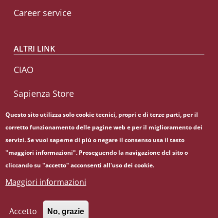
Career service
ALTRI LINK
CIAO
Sapienza Store
Questo sito utilizza solo cookie tecnici, propri e di terze parti, per il
corretto funzionamento delle pagine web e per il miglioramento dei
Seguici su
servizi. Se vuoi saperne di più o negare il consenso usa il tasto
Facebook
Instagram
Linkedin
"maggiori informazioni". Proseguendo la navigazione del sito o
cliccando su "accetto" acconsenti all'uso dei cookie.
Maggiori informazioni
© Sapienza Università di Roma - Piazzale Aldo Moro 5,
00185 Roma - (+39) 06 49911 - C.F.: 80209930587 - P. Iva:
02133771002
Accetto
No, grazie