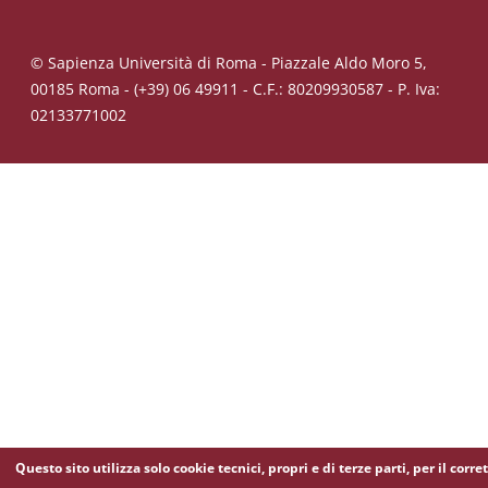
© Sapienza Università di Roma - Piazzale Aldo Moro 5,
00185 Roma - (+39) 06 49911 - C.F.: 80209930587 - P. Iva:
02133771002
Questo sito utilizza solo cookie tecnici, propri e di terze parti, per il corre