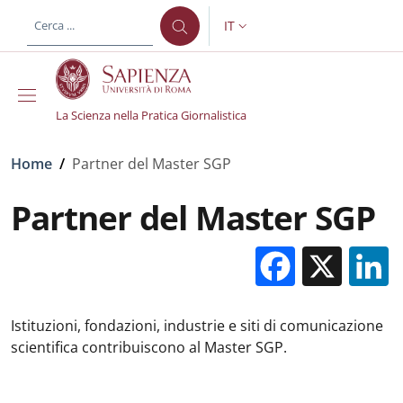
Salta al contenuto principale
Skip to footer content
IT
SELETTORE LINGUA: CURREN
La Scienza nella Pratica Giornalistica
Briciole di pane
Home
/
Partner del Master SGP
Partner del Master SGP
Facebo
X
Istituzioni, fondazioni, industrie e siti di comunicazione
scientifica contribuiscono al Master SGP.