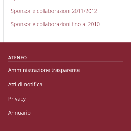
Sponsor e collaborazioni 2011/2012
Sponsor e collaborazioni fino al 2010
Footer menu
ATENEO
Amministrazione trasparente
Atti di notifica
Privacy
Annuario