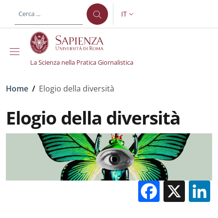
Salta al contenuto principale
Skip to footer content
IT
SELETTORE LINGUA: CURREN
La Scienza nella Pratica Giornalistica
Briciole di pane
Home
/
Elogio della diversità
Elogio della diversità
Facebo
X