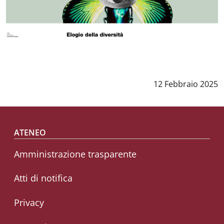
Data notizia
:
12 Febbraio 2025
Footer menu
ATENEO
Amministrazione trasparente
Atti di notifica
Privacy