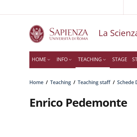
Slim to
Skip to main content
Skip to footer content
La Scienza
HOME
INFO
TEACHING
STAGE
S
Breadcrumb
Home
/
Teaching
/
Teaching staff
/
Schede 
Enrico Pedemonte