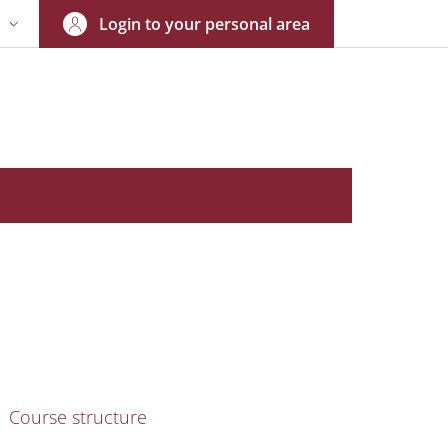
Login to your personal area
N
NGUAGE SWITCHER: CURRENT LANGUAGE
nkedIn
AIN NAVIGATION
Course structure