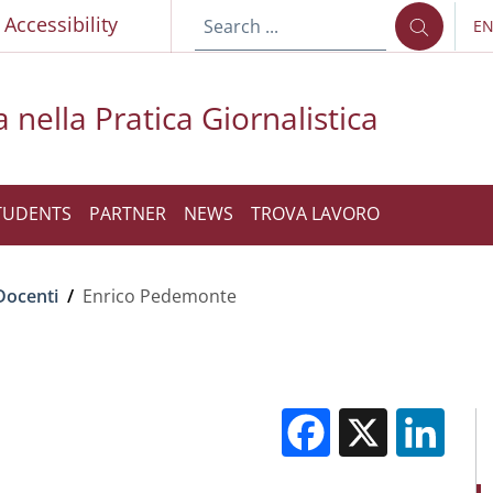
p
Accessibility
E
LA
 nella Pratica Giornalistica
TUDENTS
PARTNER
NEWS
TROVA LAVORO
Docenti
/
Enrico Pedemonte
Facebook
X
Li
M