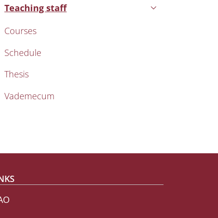
Teaching staff
Active
Courses
Schedule
Thesis
Vademecum
NKS
AO